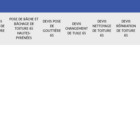
POSE DE BÂCHE ET
IS
DEVIS POSE
DEVIS
DEVIS
BÂCHAGE DE
DEVIS
 DE
DE
NETTOYAGE
RÉPARATION
TOITURE 65
CHANGEMENT
URE
GOUTTIÈRE
DE TOITURE
DE TOITURE
HAUTES-
DE TUILE 65
65
65
65
PYRÉNÉES