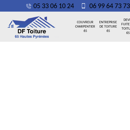
05 33 06 10 24
06 99 64 73 73
DEV
COUVREUR
ENTREPRISE
FUITE
CHARPENTIER
DE TOITURE
TOIT
65
65
65