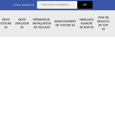
ÊTRE RAPPELÉ
POSE DE
DEVIS
DEVIS
RÉPARATEUR,
HABILLAGE
REHAUSSEMENT
DESSOUS
TOITURE
ZINGUEUR
INSTALLATEUR
PLANCHE
DE TOITURE 65
DE TOIT
65
65
DE VELUX 65
DE RIVE 65
65