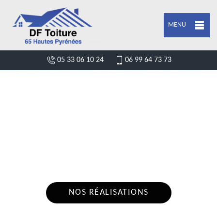
MENU
05 33 06 10 24
06 99 64 73 73
ENTREPRISE POSE DE BÂCHE ET
BÂCHAGE DE TOITURE VIER BORDES
65400
Nous intervenons 24h/24 sur 7j/7 en cas
d'urgence
NOS RÉALISATIONS