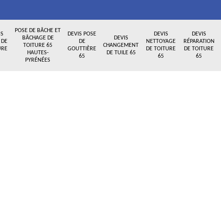
POSE DE BÂCHE ET
IS
DEVIS POSE
DEVIS
DEVIS
BÂCHAGE DE
DEVIS
 DE
DE
NETTOYAGE
RÉPARATION
TOITURE 65
CHANGEMENT
URE
GOUTTIÈRE
DE TOITURE
DE TOITURE
HAUTES-
DE TUILE 65
65
65
65
PYRÉNÉES