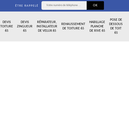
ÊTRE RAPPELÉ
POSE DE
DEVIS
DEVIS
RÉPARATEUR,
HABILLAGE
REHAUSSEMENT
DESSOUS
TOITURE
ZINGUEUR
INSTALLATEUR
PLANCHE
DE TOITURE 65
DE TOIT
65
65
DE VELUX 65
DE RIVE 65
65