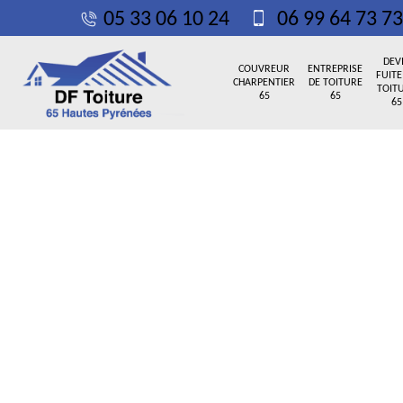
05 33 06 10 24
06 99 64 73 73
DEV
COUVREUR
ENTREPRISE
FUITE
CHARPENTIER
DE TOITURE
TOIT
65
65
65