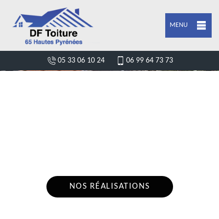
MENU
05 33 06 10 24
06 99 64 73 73
ARTISAN COUVREUR CHARPENTIER
OURDE 65370
Nous intervenons 24h/24 sur 7j/7 en cas
d'urgence
NOS RÉALISATIONS