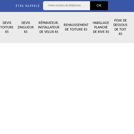
ÊTRE RAPPELÉ
POSE DE
DEVIS
DEVIS
RÉPARATEUR,
HABILLAGE
REHAUSSEMENT
DESSOUS
TOITURE
ZINGUEUR
INSTALLATEUR
PLANCHE
DE TOITURE 65
DE TOIT
65
65
DE VELUX 65
DE RIVE 65
65