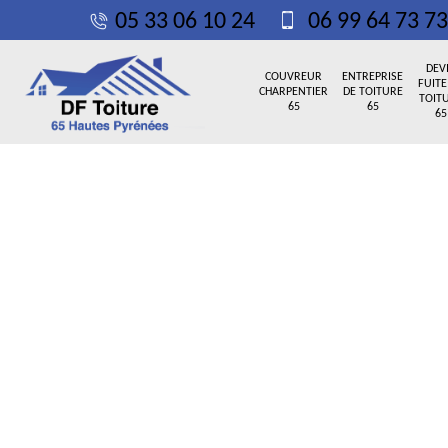
05 33 06 10 24
06 99 64 73 73
DEV
COUVREUR
ENTREPRISE
FUITE
CHARPENTIER
DE TOITURE
TOIT
65
65
65