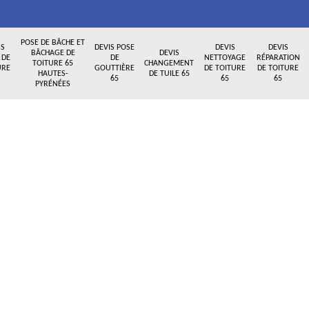
POSE DE BÂCHE ET
IS
DEVIS POSE
DEVIS
DEVIS
BÂCHAGE DE
DEVIS
 DE
DE
NETTOYAGE
RÉPARATION
TOITURE 65
CHANGEMENT
URE
GOUTTIÈRE
DE TOITURE
DE TOITURE
HAUTES-
DE TUILE 65
65
65
65
PYRÉNÉES