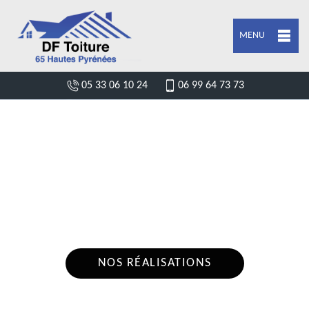
MENU
05 33 06 10 24
06 99 64 73 73
DEVIS POSE DE GOUTTIÈRE JULOS
65100
Nous intervenons 24h/24 sur 7j/7 en cas
d'urgence
NOS RÉALISATIONS