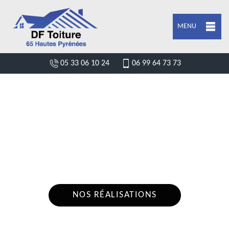
MENU
05 33 06 10 24
06 99 64 73 73
DEVIS POSE DE GOUTTIÈRE
MARSEILLAN 65350
Nous intervenons 24h/24 sur 7j/7 en cas
d'urgence
NOS RÉALISATIONS