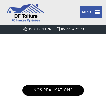
MENU
05 33 06 10 24
06 99 64 73 73
ENTREPRISE POSE DE BÂCHE ET
BÂCHAGE DE TOITURE PERE 65130
Nous intervenons 24h/24 sur 7j/7 en cas
d'urgence
NOS RÉALISATIONS